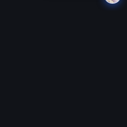
🎓 دوره‌های رایگان
📝 پست‌های پر
ربات هوشمند کنترل صوتی
۵ ابزار AI برای امتحان
بازیِ دونده مترو
هزینه کلاس رباتی
ماشین خودران AI
اسکرچ چیست
موش هوشمند Q-Learning
همه مقالات ←
همه دوره‌ها ←
ثبت‌نام سریع
شماره موبایل خود را وارد کنید، کارشناسان ما با شما تماس