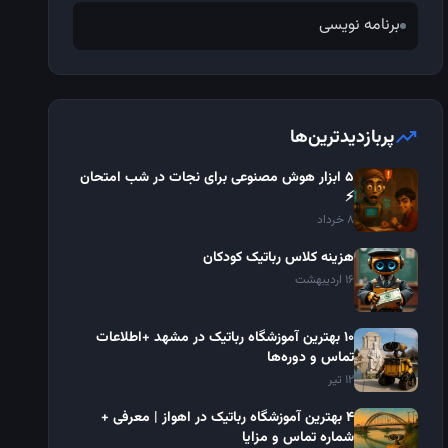
برنامه نویسی
trending_up
پربازدیدترین‌ها
۵ ابزار هوش مصنوعی برای نجات در شب امتحان
⚡
8 خرداد
هزینه کلاس رباتیک کودکان
16 اردیبهشت
10 بهترین آموزشگاه رباتیک در مشهد +اطلاعات
تماس و دوره‌ها
12 تیر
4 بهترین آموزشگاه رباتیک در اهواز | معرفی +
شماره تماس و مزایا