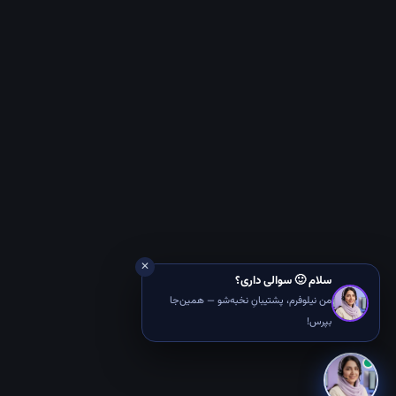
✕
سلام 🙂 سوالی داری؟
من نیلوفرم، پشتیبانِ نخبه‌شو — همین‌جا
بپرس!