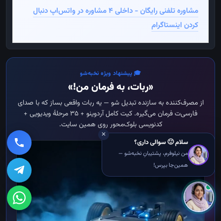
مشاوره تلفنی رایگان - داخلی ۴
مشاوره در واتس‌اپ
دنبال
کردن اینستاگرام
🎓 پیشنهاد ویژه نخبه‌شو
«ربات، به فرمان من!»
از مصرف‌کننده به سازنده تبدیل شو — یه ربات واقعی بساز که با صدای
فارسی‌ت فرمان می‌گیره. کیت کامل آردوینو + ۳۵ مرحلهٔ ویدیویی +
کدنویسی بلوک‌محور روی همین سایت.
✕
سلام 🙂 سوالی داری؟
من نیلوفرم، پشتیبانِ نخبه‌شو —
همین‌جا بپرس!