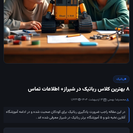
رباتیک
8 بهترین کلاس رباتیک در شیراز+ اطلاعات تماس
محمدرضا بهمنی
•
14 اردیبهشت 1404
•
1,623
visibility
calendar_month
person
در این مقاله راجب ضرورت یادگیری رباتیک برای کودکان صحبت شده و در ادامه آموزشگاه
آنلاین نخبه شو و 5 آموزشگاه برتر رباتیک در شیراز معرفی شده اند .