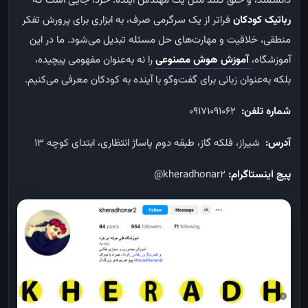
دانشمند، و خلق کنند مثل یک مهندس آینده. خرد، جایی است که
رباتیک کودکان
فراتر از یک سرگرمی صرف، به ابزاری برای پرورش تفکر
منطقی، خلاقیت و مهارت‌های حل مسئله تبدیل می‌شود. ما در این
آموزشگاه،
آموزش هوش مصنوعی
را نه به‌عنوان مفهومی پیچیده،
بلکه به‌عنوان زبانی برای گفت‌وگو با آینده به کودکان معرفی می‌کنیم.
شماره تلفن:
09171091062
آدرس:
شیراز، فلکه گاز، طبقه دوم پاساژ انتظاری، ابتدای کوچه 13
پیج اینستاگرام:
kheradhonar2@