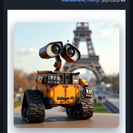
📸 اینستاگرام:
@nokhbehsho_com