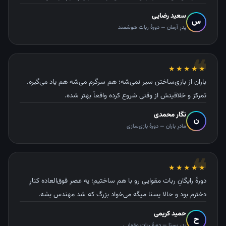
سعید رضایی
س
پدرِ آرمان — دورهٔ ربات هوشمند
❝
★★★★★
باران از بازی‌ساختن سیر نمی‌شه؛ هم سرگرم می‌شه هم یاد می‌گیره.
تمرکز و خلاقیتش از وقتی شروع کرده واقعاً بهتر شده.
نگار محمدی
ن
مادرِ باران — دورهٔ بازی‌سازی
❝
★★★★★
دورهٔ رایگانِ ربات مقوایی رو با هم ساختیم؛ یه عصرِ فوق‌العاده کنارِ
دخترم بود و حالا یسنا میگه می‌خواد بزرگ که شد مهندس بشه.
حمید کریمی
ح
پدرِ یسنا — دورهٔ ربات مقوایی