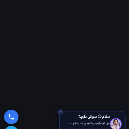
✕
سلام 🙂 سوالی داری؟
من نیلوفرم، پشتیبانِ نخبه‌شو —