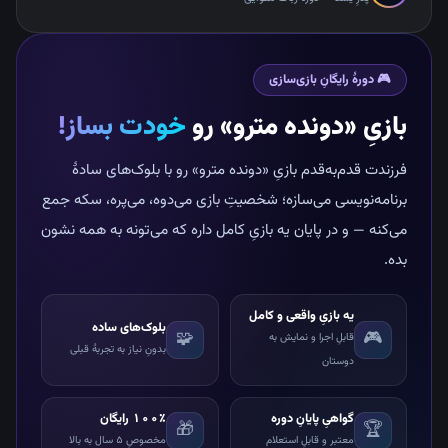
🎮 دورهٔ رایگانِ بازی‌سازی
بازیِ «دونده مترو» رو
خودت بساز!
فرزندت قدم‌به‌قدم بازیِ «دونده مترو» رو با بلوک‌های سادهٔ
برنامه‌نویسی می‌سازه؛ شخصیتِ بازی می‌دوه، می‌پره، سکه جمع
می‌کنه — و در پایان یه بازیِ کامل داره که می‌تونه به همه نشون
بده.
یه بازیِ واقعی و کامل
بلوک‌های ساده
🧩
🎮
قابلِ اجرا و نمایش به
بدونِ نیاز به تجربهٔ قبلی
دوستان
گواهیِ پایانِ دوره
۱۰۰٪ رایگان
🎁
🏆
معتبر و قابلِ استعلام
مخصوصِ ۵ سال به بالا