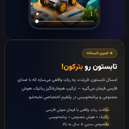
☀️ کمپینِ تابستانه
تابستون رو
بترکون!
امسال تابستون، فرزندت یه رباتِ واقعی می‌سازه که با صدای
فارسی فرمان می‌گیره — ترکیبِ هیجان‌انگیزِ رباتیک، هوشِ
مصنوعی و برنامه‌نویسی در پلتفرمِ اختصاصیِ نخبه‌شو.
ساختِ رباتِ واقعی با فرمانِ صوتیِ فارسی
رباتیک + هوشِ مصنوعی + برنامه‌نویسی
مخصوصِ سنینِ ۵ سال به بالا