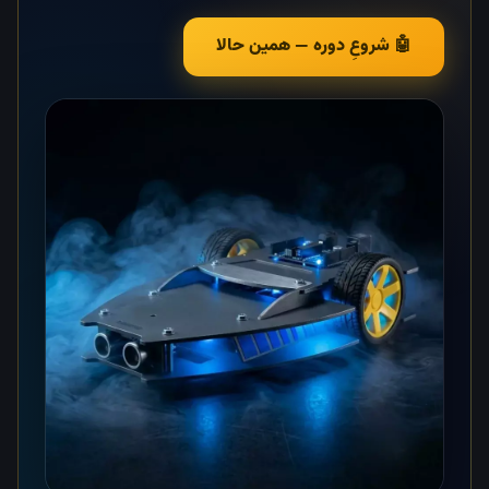
🤖 شروعِ دوره — همین حالا