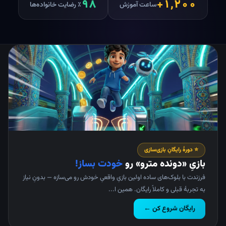
۹۸
۱,۲۰۰+
ساعت آموزش
٪ رضایت خانواده‌ها
⭐ دورهٔ رایگانِ بازی‌سازی
بازیِ «دونده مترو» رو
خودت بساز!
فرزندت با بلوک‌های ساده اولین بازیِ واقعیِ خودش رو می‌سازه — بدونِ نیاز
به تجربهٔ قبلی و کاملاً رایگان. همین ا...
رایگان شروع کن ←