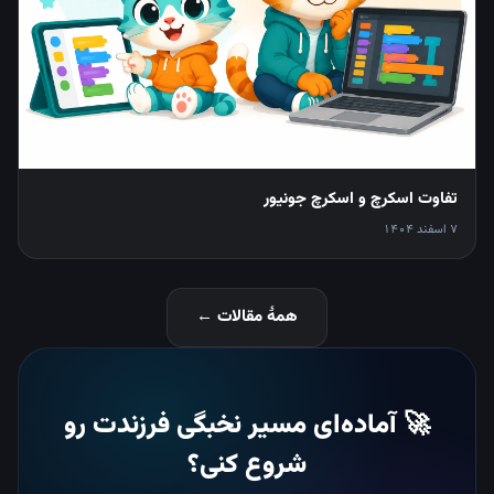
تفاوت اسکرچ و اسکرچ جونیور
7 اسفند 1404
همهٔ مقالات ←
🚀 آماده‌ای مسیر نخبگی فرزندت رو
شروع کنی؟