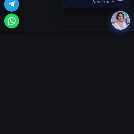
همین‌جا بپرس!
🎓 دوره‌های رایگان
ربات هوشمند کنترل صوتی
بازیِ دونده مترو
ماشین خودران AI
موش هوشمند Q-Learning
همه دوره‌ها ←
📝 پست‌های پربازدید
۵ ابزار AI برای امتحان
هزینه کلاس رباتیک
اسکرچ چیست
همه مقالات ←