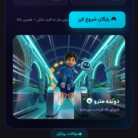
🎮 رایگان شروع کن
بدونِ نیاز به کارتِ بانکی — همین حالا
دونده مترو 🚇
بازی‌ای که فرزندت می‌سازه
سؤالات پرتکرار