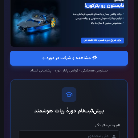
💳 مشاهده و شرکت در دوره
arrow_back
دسترسی همیشگی • گواهی پایان دوره • پشتیبانی استاد
school
پیش‌ثبت‌نام دورهٔ ربات هوشمند
نام و نام خانوادگی
person