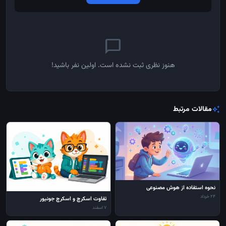
chat_bubble_outline
هنوز نظری ثبت نشده است. اولین نفر باشید!
مقالات مرتبط
auto_awesome
نحوه استفاده از هوش مصنوعی
24 خرداد
تفاوت اسکرچ و اسکرچ جونیور
7 اسفند