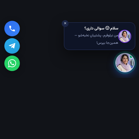
✕
سلام 🙂 سوالی داری؟
من نیلوفرم، پشتیبانِ نخبه‌شو —
همین‌جا بپرس!
🎓 دوره‌های رایگان
ربات هوشمند کنترل صوتی
بازیِ دونده مترو