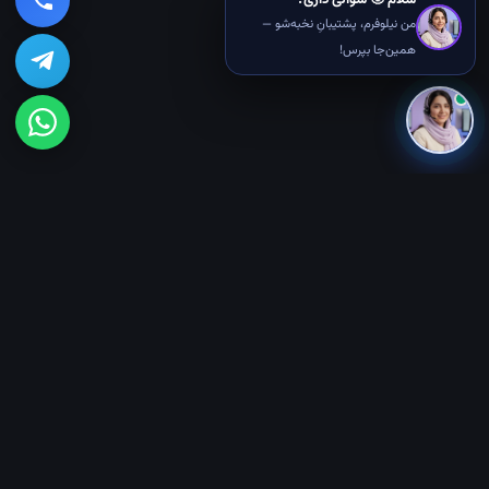
سلام 🙂 سوالی داری؟
من نیلوفرم، پشتیبانِ نخبه‌شو —
همین‌جا بپرس!
🎓 دوره‌های رایگان
ربات هوشمند کنترل صوتی
بازیِ دونده مترو
ماشین خودران AI
موش هوشمند Q-Learning
همه دوره‌ها ←