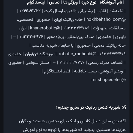
|
نام آموزشگاه
|
نوع دوره
|
ویژگی‌ها
|
تماس
|
اینستاگرام
| نخبه‌شو | آنلاین | پشتیبانی والدین، ارسال کیت | ۰۲۱۹۱۰۹۱۷۲۲ |
@nokhbehsho_com
| خانه رباتیک ایران | حضوری | تخصصی،
مسابقات، تجهیزات | ۰۱۱۳۳۳۲۳۷۸۹ | @khanerobotic
| ایران
باینری | حضوری | مدرک بین‌المللی، پروژه‌محور | ۰۱۱۳۳۲۰۲۹۷۶ | –
|
خانه رباتیک محبی | حضوری | با سابقه، شهریه مناسب |
۰۹۳۷۹۴۶۳۴۰۹ | @robotic_mohebbi
| آموزشگاه فن‌آوران | حضوری
| اقساط، مدرک رسمی | ۰۱۱۳۳۳۲۷۷۷۰ | –
| مستر شجاعی | حضوری
| ویدیو آموزشی، پست خلاقانه | فقط اینستاگرام |
@mr.shojaei.elec
💰 شهریه کلاس رباتیک در ساری چقدره؟
اگه توی ساری دنبال کلاس رباتیک برای بچه‌تون هستید و نگران
هزینه‌ها هستین، بدونید که شهریه‌ها با توجه به نوع آموزش