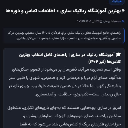
رباتیک
6 بهترین آموزشگاه رباتیک ساری + اطلاعات تماس و دوره‌ها
محمدرضا بهمنی
•
29 تیر 1404
•
979
visibility
calendar_month
person
راهنمای جامع آموزشگاه‌های رباتیک ساری برای کودکان ۵ تا ۱۶ سال؛ معرفی بهترین مراکز
حضوری و آنلاین، سرفصل‌ها، سن مناسب، مزایا، مقایسه و سوالات پرتکرار والدین.
🎓 آموزشگاه رباتیک در ساری | راهنمای کامل انتخاب بهترین
کلاس‌ها (تیر ۱۴۰۴)
وقتی اسم «ساری» می‌آید، ذهن‌مان پر می‌شود از تصویر جنگل‌های
مه‌آلود، صدای آرام دریا و مردمانی گرم و صمیمی. شهری با قلبی سبز
و فرهنگی کهن. اما حالا در دل همین طبیعت دل‌فریب، چیزی تازه در
حال روییدن است—تکنولوژی، خلاقیت، و آینده‌سازی.
امروز در ساری، بچه‌هایی هستند که به‌جای بازی‌های تکراری، مشغول
ساختن ربات‌اند. صدای موتورهای کوچک، مدارهای روشن، و
جرقه‌های فکرهای بزرگ از کلاس‌هایی بلند می‌شود که نه فقط