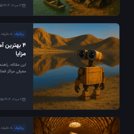
12 مرداد 1404
sibility
calendar_month
رباتیک
۵ دقیقه مطالعه
4 بهترین آ
مزایا
این مقاله، راهنم
معرفی مراکز فعال
آینده‌ی دیجیتال 
6 مرداد 1404
visibility
calendar_month
رباتیک
۵ دقیقه مطالعه