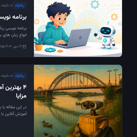
رباتیک
۵ دقیقه مطالعه
برنامه نوی
برنامه نویسی ربا
انواع زبان های ب
13 مهر 1404
19
visibility
calendar_month
رباتیک
۵ دقیقه مطالعه
4 بهترین آ
مزایا
در این مقاله با 
آموزش آنلاین با 
دردسر برای رشد 
جزئیات کامل مع