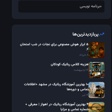
برنامه نویسی
trending_up
پربازدیدترین‌ها
۵ ابزار هوش مصنوعی برای نجات در شب امتحان
⚡
8 خرداد
هزینه کلاس رباتیک کودکان
16 اردیبهشت
10 بهترین آموزشگاه رباتیک در مشهد +اطلاعات
تماس و دوره‌ها
12 تیر
4 بهترین آموزشگاه رباتیک در اهواز | معرفی +
شماره تماس و مزایا