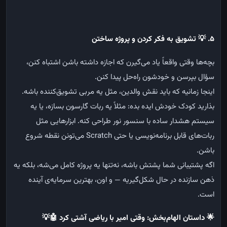
۵
.
💡
تشویق به فکر کردن و پروژه ساختن
بچه‌ها
وقتی
واقعاً
یاد
می‌گیرن
که
اجازه
داشته
باشن
اشتباه
کنن،
سؤال
بپرسن
و
خودشون
راه‌حل
پیدا
کنن
.
اینجا
زمانیه
که
باید
نقش
والدین،
مثل
یه
مربی
تشویق‌کننده
باشه
.
بذارید
کودک
خودش
ایده
بده
:
مثلاً
یه
ربات
گارسون
بسازه،
یا
یه
سیستم
هشدار
ساده
با
سنسور
نور
طراحی
کنه
.
ابزارهایی
مثل
ربات‌های
قابل
برنامه‌نویسی
یا
حتی
Scratch
می‌تونن
نقطه
شروع
باشن
.
اگه
پشتیبانی
شما
پشتش
باشه،
نه‌تنها
یه
پروژه
کامل
می‌شه،
بلکه
یه
ذهن
سازنده
در
حال
شکل‌گیریه
—
و
اون،
بهترین
سرمایه‌ی
آینده
است
.
🌟
داستان الهام‌بخش: وقتی امیر با ریاضی آشتی کرد
🤖💡