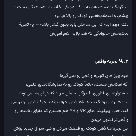
سرگرم‌کننده‌ست،
هم
به
شکل
عمیقی
خلاقیت،
هماهنگی
دست
و
چشم،
و
اعتمادبه‌نفس
کودک
رو
بالا
می‌بره
.
نکته
مهم
اینه
که
این
ساختن
باید
بدون
فشار
باشه
—
یه
تجربهٔ
لذت‌بخش
خانوادگی
که
هم
بازیه،
هم
آموزش
.
۳
.
🔍
تجربه واقعی
هیچ‌چیز
جای
تجربه
واقعی
رو
نمی‌گیره
!
اگه
امکانش
هست،
حتماً
کودک
رو
به
نمایشگاه‌های
علمی،
جشنواره‌های
فناوری
یا
مراکز
تعاملی
ببرید
که
در
اون‌ها
می‌تونه
ربات‌ها
رو
از
نزدیک
ببینه،
باهاشون
حرف
بزنه
یا
حرکاتشون
رو
بررسی
کنه
.
حتی
اپلیکیشن‌های
AR
VR
و
هم
هستن
که
دنیای
ربات‌ها
رو
واقعی‌تر
نشون
می‌دن
.
این
تجربه‌ها
ذهن
کودک
رو
قلقلک
می‌دن
و
کلی
سؤال
جدید
براش