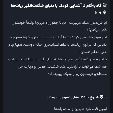
🚀
گام‌به‌گام تا آشنایی کودک با دنیای شگفت‌انگیز ربات‌ها
🤖👧👦
آیا
فرزندتون
مدام
می‌پرسه
: «
رباتا
چطور
راه
می‌رن؟
واقعاً
خودشون
فکر
می‌کنن؟
»
این
سوال‌ها،
یعنی
کودک
شما
آماده
یه
سفر
هیجان‌انگیزه؛
سفری
به
دنیایی
که
در
اون،
ربات‌ها
نه‌فقط
اسباب‌بازی،
بلکه
دوست،
هم‌بازی
و
حتی
معلم
هستن
!
با
این
مسیر
گام‌به‌گام،
هم
بچه‌ها
به
دنیای
فناوری
علاقه‌مند
می‌شن،
هم
شما
می‌تونید
با
آرامش،
رشد
خلاقیت،
هوش
و
مهارت
حل
مسئله‌ی
فرزندتون
رو
از
نزدیک
ببینید
. 😊
۱
.
🌟
شروع با کتاب‌های تصویری و ویدئو
اولین
قدم
باید
شیرین
و
ساده
باشه
!