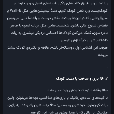
ربات‌ها
رو
از
طریق
کتاب‌های
رنگی،
قصه‌های
تخیلی،
و
ویدئوهای
کودک‌پسند
وارد
ذهن
کودک
کنیم
.
مثلاً
انیمیشن‌هایی
مثل
Wall-E
یا
سریال‌هایی
که
در
اون‌ها
ربات‌ها
نقش
دوست
و
راهنما
دارن،
می‌تونن
نقطه‌ی
شروع
عالی
باشن
.
شخصیت‌هایی
مثل
«
ربات
ایمو
»
با
ظاهر
بامزه‌شون،
کمک
می‌کنن
کودک‌ها
احساس
نزدیکی
بیشتری
به
ربات
داشته
باشن
و
دیگه
ازش
نترسن
.
هرقدر
این
آشنایی
اول
دوستانه‌تر
باشه،
علاقه
و
انگیزه‌ی
کودک
بیشتر
می‌شه
.
۲
.
🧩
بازی و ساخت با دست کودک
حالا
وقتشه
کودک
خودش
وارد
عمل
بشه
!
با
کیت‌های
ساده‌ی
رباتیک
یا
بازی‌های
ساختنی،
بچه‌ها
می‌تونن
اولین
ربات
کوچولوی
خودشون
رو
بسازن؛
مثلاً
یه
ماشین
راه‌رونده،
یه
بازوی
مکانیکی
یا
رباتی
که
با
صدا
روشن
می‌شه
.
این
کار
هم