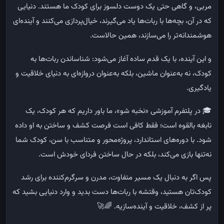
مربی،
و
گاهی
حتی
یک
دوست
دلسوز
برای
کودک
ما
هستند
.
دنیایی
که
در
آن،
بچه‌ها
با
ربات‌ها
یاد
می‌گیرند،
خیال‌پردازی
می‌کنند
و
آینده‌ای
هوشمندانه‌تر
را
می‌سازند،
همین
حالاست
.
و
این
آینده،
با
یک
قدم
ساده
آغاز
می‌شود
:
شناساندن
ربات‌ها
به
کودک،
نه
به‌عنوان
ماشین،
بلکه
به‌عنوان
دروازه‌ای
به
دنیای
خلاقیت
و
یادگیری
.
🎓
در
پلتفرم
آموزشی
«
نخبه
شو
»
،
ما
باور
داریم
که
هر
کودک،
یک
نابغه
بالقوه
است؛
فقط
کافی
است
فرصت
کشف
و
ساختن
به
او
داده
شود
.
با
دوره‌های
استاندارد،
پروژه‌محور
و
متناسب
با
سن،
کودک
شما
نه‌تنها
بازی
می‌کند،
بلکه
در
حال
ساختن
فردای
خودش
است
.
پس
اگر
به
دنبال
یک
مسیر
متفاوت،
مدرن
و
سرگرم‌کننده
برای
رشد
کودک‌تان
هستید،
وقتشه
با
ربات‌ها
دست
بدید
و
وارد
دنیایی
بشید
که
پر
از
کشف،
خلاقیت
و
آینده‌سازیه
. 🌈🚀