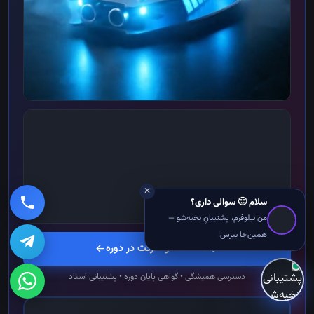
✕
سلام 🙂 سوالی داری؟
من نیلوفرم، پشتیبانِ نخبه‌شو —
همین‌جا بپرس!
💳 مشاهده و شرکت در دوره
arrow_back
دسترسی همیشگی • گواهی پایان دوره • پشتیبانی استاد