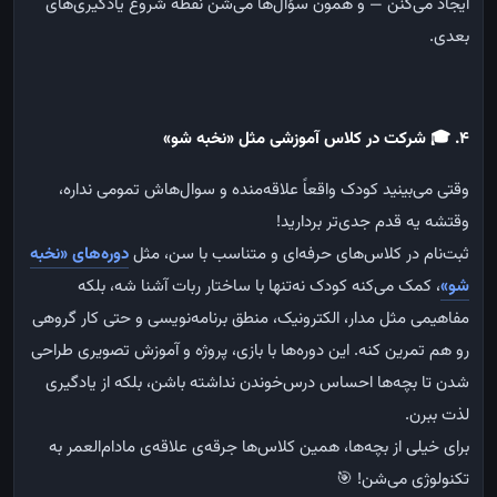
ایجاد
می‌کنن
—
و
همون
سؤال‌ها
می‌شن
نقطه
شروع
یادگیری‌های
بعدی
.
۴
.
🎓
شرکت در کلاس آموزشی مثل «نخبه شو
»
وقتی
می‌بینید
کودک
واقعاً
علاقه‌منده
و
سوال‌هاش
تمومی
نداره،
وقتشه
یه
قدم
جدی‌تر
بردارید
!
ثبت‌نام
در
کلاس‌های
حرفه‌ای
و
متناسب
با
سن،
مثل
دوره‌های
«
نخبه
شو
»
،
کمک
می‌کنه
کودک
نه‌تنها
با
ساختار
ربات
آشنا
شه،
بلکه
مفاهیمی
مثل
مدار،
الکترونیک،
منطق
برنامه‌نویسی
و
حتی
کار
گروهی
رو
هم
تمرین
کنه
.
این
دوره‌ها
با
بازی،
پروژه
و
آموزش
تصویری
طراحی
شدن
تا
بچه‌ها
احساس
درس‌خوندن
نداشته
باشن،
بلکه
از
یادگیری
لذت
ببرن
.
برای
خیلی
از
بچه‌ها،
همین
کلاس‌ها
جرقه‌ی
علاقه‌ی
مادام‌العمر
به
تکنولوژی
می‌شن
! 🎯