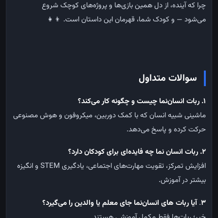
چرا
که
آینده،
از
دل
همین
بازی‌ها
و
پروژه‌های
کوچک
شروع
می‌شود
—
و
کودک
شما،
قهرمان
این
داستان
است
. 👦👧
سوالات متداول
۱
.
ربات انسان‌نما چیست و چگونه کار می‌کند؟
ماشینی شبیه انسان که با کمک دوربین، میکروفون و هوش مصنوعی
حرکت کرده و پاسخ می‌دهد
.
۲
. ربات انسان نما
چه فایده‌ای برای کودکان دارد؟
افزایش تمرکز، تقویت مهارت‌های اجتماعی، یادگیری
STEM
و انگیزه
بیشتر در آموزش
.
3
.
آیا ربات های انسان‌نما جای معلم یا والدین را می‌گیرد؟
خیر؛ ربات‌ها فقط مکمل آموزشی هستند
.