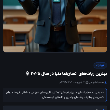
رباتیک
بهترین ربات‌های انسان‌نما دنیا در سال ۲۰۲۵ 🤖
محمدرضا بهمنی
•
31 اردیبهشت 1404
•
1,054
visibility
calendar_month
person
معرفی ربات‌های انسان‌نما برای آموزش کودکان، کاربردهای آموزشی و عاطفی آن‌ها، مزایای
کلاس‌های رباتیک، راهنمای والدین و داستان‌ الهام‌بخش.