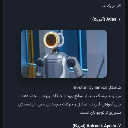
کار
می‌کنند
.
6. Atlas (
آمریکا
)
شاهکار
Boston Dynamics!
می‌تواند
پشتک
بزند،
از
موانع
بپرد
و
حرکات
ورزشی
انجام
دهد
.
برای
آموزش
فیزیک،
تعادل
و
حرکات
پیچیده‌ی
بدنی،
الهام‌بخش
بسیاری
از
نوجوانان
است
.
7. Aptronik Apollo (
آمریکا
)