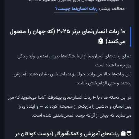
مطالعه بیشتر:
ربات انسان‌نما چیست؟
10
ربات انسان‌نمای برتر
2025 (
که جهان را متحول
می‌کنند)
🤖
دنیای
ربات‌های
انسان‌نما
از
آزمایشگاه‌ها
بیرون
آمده
و
وارد
زندگی
روزمره
ما
شده
است
.
این
ربات‌ها
حالا
می‌توانند
حرف
بزنند،
احساس
نشان
دهند،
آموزش
بدهند
و
حتی
الهام‌بخش
باشند
.
در
این
دسته ها ،
با
۱۰
ربات
انسان‌نمای
پیشرفته
آشنا
می‌شوید
که
مرز
بین
انسان
و
ماشین
را
باریک‌تر
از
همیشه
کرده‌اند — و
آینده‌ای
را
می‌سازند
که
پیش
از
آن‌که
برسد،
لمس‌شدنی
شده
است
.
🧑‍🏫
ربات‌های آموزشی و کمک‌آموزگار (دوست کودکان در