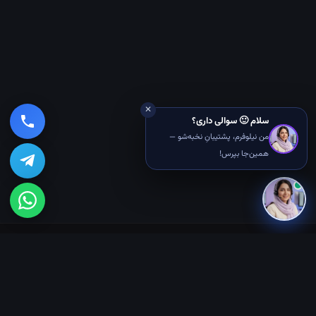
✕
سلام 🙂 سوالی داری؟
من نیلوفرم، پشتیبانِ نخبه‌شو —
همین‌جا بپرس!
🎓 دوره‌های رایگان
ربات هوشمند کنترل صوتی
بازیِ دونده مترو