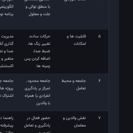
با منطق توالی و
الگوریتمی
علت و معلول
برنامه‌ ن
5
قابلیت‌ ها و
حرکات ساده،
مدیریت پ
امکانات
تغییر رنگ‌ ها،
‌گذاری آن
ضبط صدا،
صدا و ت
اضافه کردن پس‌
متغیر و 
زمینه ‌ها
اکستنشن
6
جامعه و محیط
جامعه محدود،
جامعه جه
تعامل
تمرکز بر یادگیری
پروژه‌ ه
انفرادی یا همراه
اشتراک ت
با والدین
7
نقش والدین و
حضور فعال در
راهنما د
معلمان
یادگیری و تعامل
پیشرفته ‌