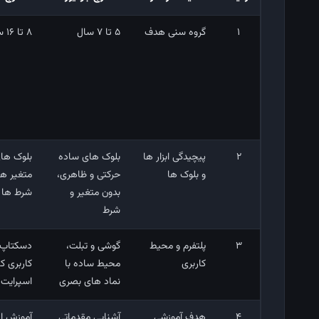
1
گروه سنی هدف
۵ تا ۷ سال
۸ تا ۱۶ سال
2
پیچیدگی ابزار ها
بلوک ‌های ساده
بلوک ‌ها
و بلوک ‌ها
حرکتی و ظاهری،
متغیر ها،
بدون متغیر و
شرط‌ ها
شرط
3
پلتفرم و محیط
گوشی و تبلت،
دسکتاپ و
کاربری
محیط ساده با
کاربری ک
نماد های بصری
اسپرایت 
4
هدف آموزشی
آشنایی مقدماتی
آموزش ا