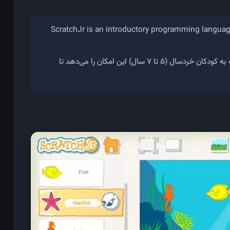
ScratchJr is an introductory programming language
ScratchJr یک زبان برنامه‌نویسی مقدماتی است که به کودکان خردسال (۵ تا ۷ سال) این امکان را می‌دهد تا