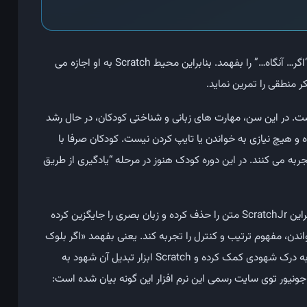
کودک در این سن قادر است بخواند، بنویسد و مفاهیمی مانند “اگر… آنگاه…” را بفهمد. بنابراین محیط Scratch به او اجازه می
ر منطقی را تمرین نماید.
دکان ۵ تا ۷ سال طراحی شده است. در این سن، مهارت‌ های زبانی و شناختی کودکان، در حال رشد
 و هیچ نیازی به خواندن یا تایپ کردن نیست. کودکان صرفا با
ه می ‌کنند. در این دوره‌ کودک هنوز در مرحله “یادگیری از طریق
در این سن هنوز مهارت ‌های خواندن و تایپ کامل نیستند، بنابراین ScratchJr متن را حذف کرده و زبان بصری را جایگزین کرده
دن، مفهوم ترتیب و کنترل را تجربه کند. یعنی بفهمد «اگر بلوک
حرکت را بگذارد، کاراکتر حرکت می‌ کند». در نتیجه، ScratchJr به درک شهودی کمک کرده و Scratch ابزار تبدیل آن شهود به
نیور توی سایت رسمی این نرم افزار این گونه بیان شده است: