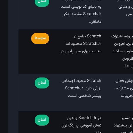
آسان
 و مبانی
به دنیای کد نویسی است.
ویسی
ScratchJr مقدمه تفکر
منطقی.
روژه، اشتراک
Scratch جامع ‌تر،
متوسط
لاین، افزودن
ScratchJr محدود اما
صاویر، ساخت
مناسب برای سن پایین‌ تر.
افزودن
 ‌ها
انی فعال،
Scratch محیط اجتماعی
آسان
ای مشترک،
بزرگی دارد. ScratchJr
جربیات
بیشتر شخصی است.
ر مسیر
در ScratchJr والدین
آسان
تر، پیشنهاد
نقش آموزشی پر رنگ ‌تری