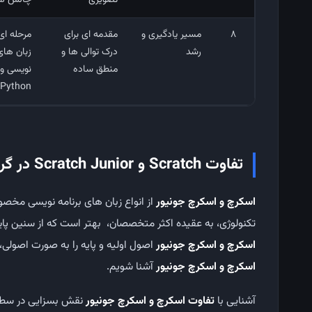
تصویری
چالش ‌ه
8
مسیر یادگیری و
مقدمه ‌ای برای
مرحله‌ ای
رشد
درک توالی ‌ها و
زبان ‌های
منطق ساده
‌نویسی و
Python
تفاوت Scratch و Scratch Junior در گروه سنی هدف
اسکرچ و اسکرچ جونیور
از انواع زبان های برنامه نویسی مخصو
تکنولوژی، به عقیده اکثر متخصصان، بهتر است که از سنین پایی
اسکرچ و اسکرچ جونیور
اصول اولیه و پایه را به صورت اصولی، 
اسکرچ و اسکرچ جونیور
آشنا شویم.
آشنایی با
تفاوت اسکرچ و اسکرچ جونیور