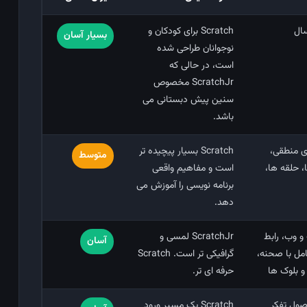
Scratch برای کودکان و
بسیار آسان
نوجوانان طراحی شده
است، در حالی که
ScratchJr مخصوص
سنین پیش ‌دبستانی می
باشد.
ی منطقی،
Scratch بسیار پیچیده ‌تر
متوسط
 حلقه‌ ها،
است و مفاهیم واقعی
برنامه ‌نویسی را آموزش می‌
دهد.
 وب، رابط
ScratchJr لمسی و
آسان
امل با صحنه،
گرافیکی ‌تر است. Scratch
و بلوک ‌ها
حرفه ‌ای ‌تر.
صول تفکر
Scratch یک مسیر ورود