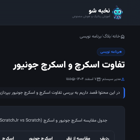
نخبه شو
آموزش رباتیک و هوش مصنوعی
خانه
/
بلاگ
/
برنامه نویسی
home
برنامه نویسی
تفاوت اسکرچ و اسکرچ جونیور
مدیر سیستم
•
7 اسفند 1404
•
155
visibility
calendar_month
person
در این محتوا قصد داریم به بررسی تفاوت اسکرچ و اسکرچ جونیور بپردازیم
جدول مقایسه اسکرچ جونیور و اسکرچ (ScratchJr vs Scratch)
ردیف
مقایسه از نظر
اسکرچ جونیور
اسکرچ