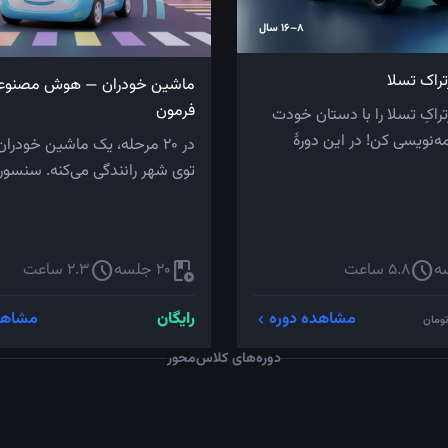
8–16 سال
تراک تسلا
ماشین خودران — هوش مصنو
فرمون
تراکِ تسلا را با دستان خودت
مه‌نویسی کن! در این دورهٔ
در ۲۰ مرحله، یک ماشین خودرا
.
توی شهر رانندگی می‌کنه. سنسوره
راهنما، عا...
schedule
play_lesson
schedule
5.8 ساعت
20 جلسه
2.3 ساعت
مشاهده دوره
رایگان
مشاهد
chevron_left
تومان
دوره‌های کلاس‌محور