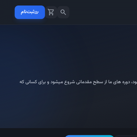
shopping_cart
search
ثبت‌نام
person_add
ظر اساتید مجرب رباتیک و هوش مصنوعی برای کودکان و نوجوانان 4 تا 17 ساله برگزار میشود، دوره های ما از سطح مقدماتی شروع میشود و برای کسانی که