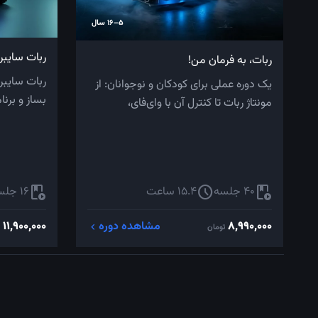
5–16 سال
ربات سایبر
ربات، به فرمان من!
ربات سایبر
یک دوره عملی برای کودکان و نوجوانان: از
بساز و برنا
مونتاژ ربات تا کنترل آن با وای‌فای،
پروژه‌محور..
اپلیکیشن،...
play_lesson
schedule
play_lesson
40 جلسه
15.4 ساعت
16 جلسه
8,990,000
مشاهده دوره
11,900,000
chevron_left
تومان