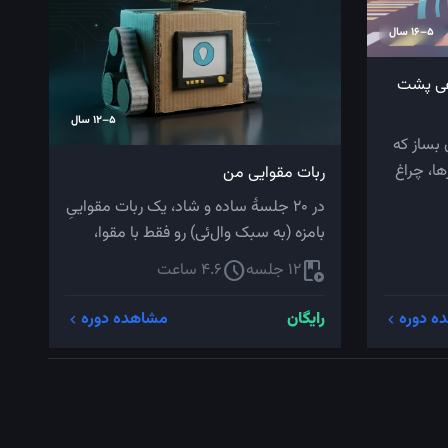
5–16 سال
عی پشت
5–12 سال
ن بساز که
ا، چراغ
ربات مقوایی من
در ۲۰ جلسهٔ ساده و شاد، یک ربات مقواییِ
بامزه (به سبک وال‌ئی) رو فقط با مقوا،
چسب و چ...
schedule
play_lesson
12 جلسه
4.6 ساعت
ه دوره
رایگان
مشاهده دوره
chevron_left
chevron_left