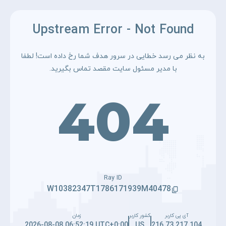
Upstream Error - Not Found
به نظر می رسد خطایی در سرور هدف شما رخ داده است! لطفا
با مدیر مسئول سایت مقصد تماس بگیرید.
404
Ray ID
W10382347T1786171939M40478
آی پی کاربر
کشور کاربر
زمان
2026-08-08 06:52:19 UTC+0:00
US
216.73.217.104